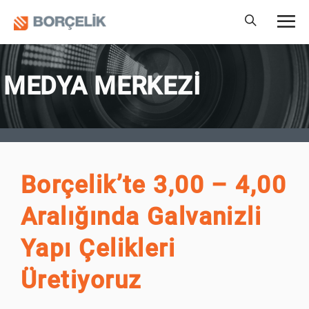
MEDYA MERKEZİ
Borçelik’te 3,00 – 4,00
Aralığında Galvanizli
Yapı Çelikleri
Üretiyoruz